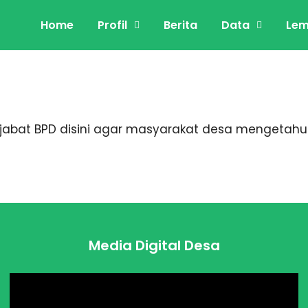
Home
Profil
Berita
Data
Le
bat BPD disini agar masyarakat desa mengetahui
Media Digital Desa